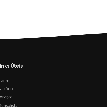
Links Úteis
Home
artório
erviços
ensalista