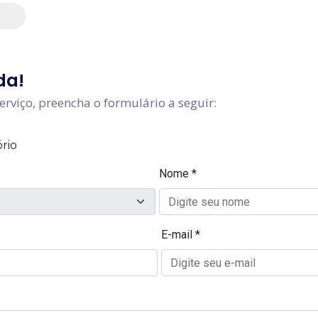
nupcial
s
ento de Filho
o
da!
 Vital (DAV)
erviço, preencha o formulário a seguir: