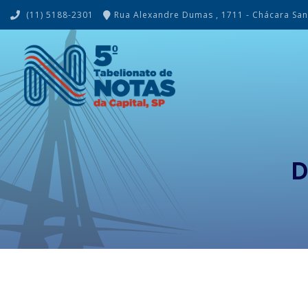
(11) 5188-2301
Rua Alexandre Dumas , 1711 - Chácara Sant
Firmas e Autenticações
Escritura
Abertura de Firma
Venda e C
D
Autenticação de Cópia
Doação de
Materialização de Documento
Inventário E
Reconhecimento de Firma
Declaração
Reconhecimento de Sinal Público
Declaração
Divórcio
Emancipaç