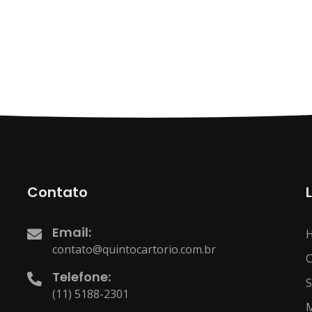
Contato
Email:
contato@quintocartorio.com.br
C
Telefone:
S
(11) 5188-2301
M